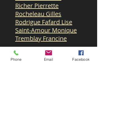
Richer Pierrette
Rocheleau Gilles
Rodrigue Fafard Lise
Saint-Amour Monique
Tremblay Francine
Phone
Email
Facebook
www.lumieredelaquar
elle.ca