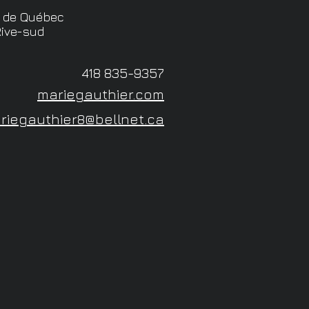
e de Québec
Rive-sud
418 835-9357
mariegauthier.com
riegauthier8@bellnet.ca