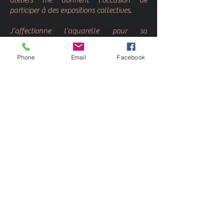
ateliers me donnent l’occasion de
participer à des expositions collectives.
J’affectionne l’aquarelle pour sa
transparence et les surprises que m’offre
son imprévisibilité. Je peins principalement
Phone
Email
Facebook
à partir de photos prises lors de mes
voyages ou de mes promenades dans la
nature.
www.lumieredelaquar
elle.ca