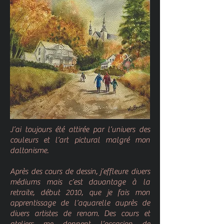
J’ai toujours été attirée par l’univers des
couleurs et l’art pictural malgré mon
daltonisme.
Après des cours de dessin, j’effleure divers
médiums mais c’est davantage à la
retraite, début 2010, que je fais mon
apprentissage de l’aquarelle auprès de
divers artistes de renom. Des cours et