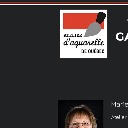
G
Mari
Atelie