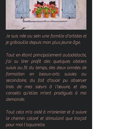
Je suis née au sein une famille d'artistes et
je gribouille depuis mon plus jeune âge.
Tout en étant principalement autodidacte,
j'ai su tirer profit des quelques ateliers
suivis au fil du temps, des deux années de
formation en beaux-arts suivies au
secondaire, du fait d'avoir pu observer
trois de mes sœurs à l'œuvre, et des
conseils qu'elles m'ont prodigués à ma
demande.
Tout cela m'a aidé à m'orienter et à suivre
le chemin coloré et stimulant que traçait
pour moi l'aquarelle.