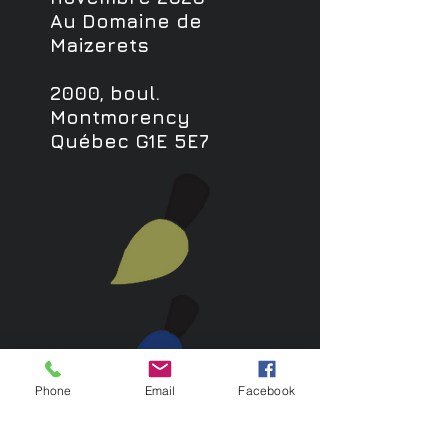
Au Domaine de
Maizerets
2000, boul.
Montmorency
Québec G1E 5E7​
Phone
Email
Facebook