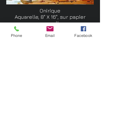
Onirique
Aquarelle, 8" X 16", sur papier
aquarelle
Marie Gauthier
Phone
Email
Facebook
mariegauthier8@bellnet.ca
www.mariegauthier.com
www.lumieredelaquar
elle.ca